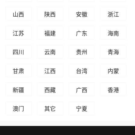
山西
陕西
安徽
浙江
江苏
福建
广东
海南
四川
云南
贵州
青海
甘肃
江西
台湾
内蒙
古
新疆
西藏
广西
香港
澳门
其它
宁夏
人员
回族
自治