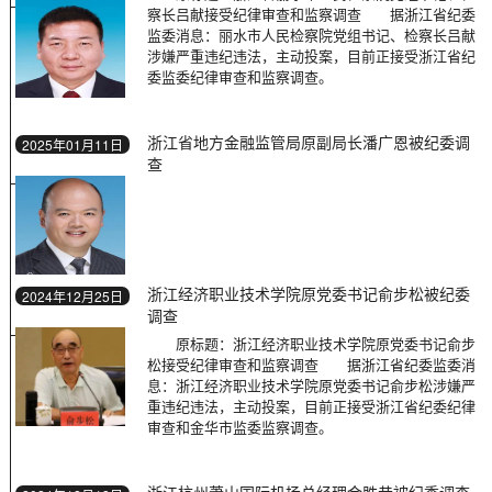
察长吕献接受纪律审查和监察调查 据浙江省纪委
监委消息：丽水市人民检察院党组书记、检察长吕献
涉嫌严重违纪违法，主动投案，目前正接受浙江省纪
委监委纪律审查和监察调查。
浙江省地方金融监管局原副局长潘广恩被纪委调
2025年01月11日
查
浙江经济职业技术学院原党委书记俞步松被纪委
2024年12月25日
调查
原标题：浙江经济职业技术学院原党委书记俞步
松接受纪律审查和监察调查 据浙江省纪委监委消
息：浙江经济职业技术学院原党委书记俞步松涉嫌严
重违纪违法，主动投案，目前正接受浙江省纪委纪律
审查和金华市监委监察调查。
浙江杭州萧山国际机场总经理金胜昔被纪委调查