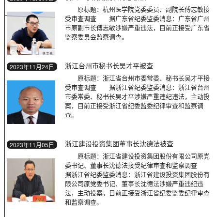
原标题：杭州医学院党委委员、副院长傅志敏接
受审查调查 据广东省纪委监委消息：广东省广州
市原副市长傅志敏涉嫌严重违法，目前正接受广东省
监察委员会监察调查。
浙江台州市秘书长吴才平被查
2023年11月24日
原标题：浙江省台州市委常委、秘书长吴才平接
受审查调查 据浙江省纪委监委消息：浙江省台州
市委常委、秘书长吴才平涉嫌严重违纪违法，主动投
案，目前正接受浙江省纪委监委纪律审查和监察调
查。
浙江建设投资集团董事长沈德法被查
2023年11月05日
原标题：浙江省建设投资集团股份有限公司原党
委书记、董事长沈德法接受纪律审查和监察调查
据浙江省纪委监委消息：浙江省建设投资集团股份有
限公司原党委书记、董事长沈德法涉嫌严重违纪违
法，主动投案，目前正接受浙江省纪委监委纪律审查
和监察调查。