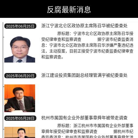
反腐最新消息
反腐最新消息
>
反腐最新消息
>
浙江
浙江宁波北仑区政协原主席陈召华被纪委查处
2025年06月25日
原标题：宁波市北仑区政协原主席陈召华接
受纪律审查和监察调查 据宁波市纪委监委消
息：宁波市北仑区政协原主席陈召华涉嫌严重违纪违
法，主动投案，目前正接受宁波市纪委监委纪律审查
和监察调查。
浙江建设投资集团副总经理管满宇被纪委查处
2025年06月20日
杭州市属国有企业外部董事章舜年被带走调查
2025年05月28日
原标题：浙江杭州市市属国有企业外部董事
章舜年接受纪律审查和监察调查 据杭州市纪
委监委消息：杭州市市属国有企业外部董事章舜年涉