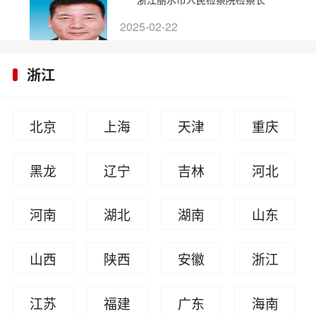
2025-02-22
浙江
北京
上海
天津
重庆
黑龙
辽宁
吉林
河北
江
河南
湖北
湖南
山东
山西
陕西
安徽
浙江
江苏
福建
广东
海南