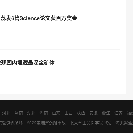
蕊发6篇Science论文获百万奖金
发现国内埋藏最深金矿体
河北
河南
湖北
湖南
山东
山西
陕西
安徽
浙江
江苏
福
香港
澳门
其它人员
宁夏回族自治区
气管道遭破坏
2022柬埔寨沉船事故
北大学生吴谢宇弑母案
海天酱油
偿加班问题
香港疫情
罗永浩
佩洛西遇刺
韩国首尔梨泰院踩踏事故