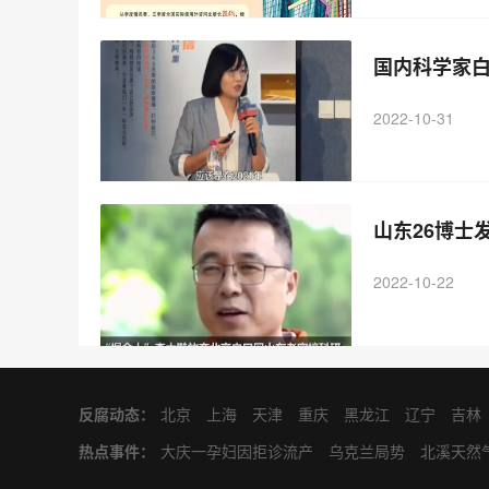
国内科学家白
2022-10-31
山东26博士
2022-10-22
反腐动态
：
北京
上海
天津
重庆
黑龙江
辽宁
吉林
肃
江西
台湾
内蒙古
新疆
西藏
广西
热点事件
：
大庆一孕妇因拒诊流产
乌克兰局势
北溪天然
要二战赔偿
克里米亚大桥被炸
人力局回应无