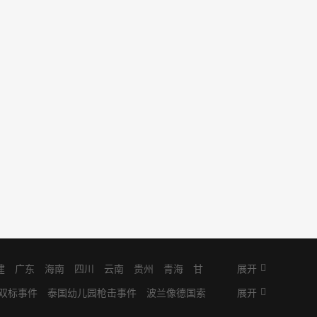
建
广东
海南
四川
云南
贵州
青海
甘
展开
双标事件
泰国幼儿园枪击事件
波兰像德国索
展开
郑州富士康疫情
印度电缆桥倒塌致近百人死