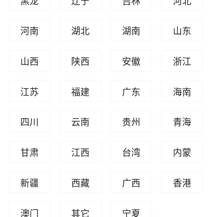
黑龙
辽宁
吉林
河北
江
河南
湖北
湖南
山东
山西
陕西
安徽
浙江
江苏
福建
广东
海南
四川
云南
贵州
青海
甘肃
江西
台湾
内蒙
古
新疆
西藏
广西
香港
澳门
其它
宁夏