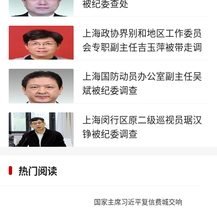
被纪委查处
2025-08-16
上海政协界别和地区工作委员
会专职副主任吉玉萍被带走调
查
2025-06-13
上海国防动员办公室副主任吴
斌被纪委调查
2025-05-17
上海闵行区原二级巡视员琚汉
铮被纪委调查
2025-04-26
热门阅读
国家主席习近平复信费城交响