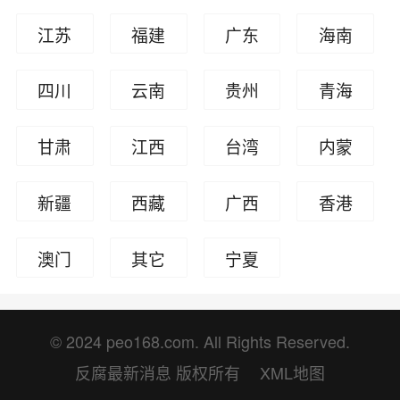
江苏
福建
广东
海南
四川
云南
贵州
青海
甘肃
江西
台湾
内蒙
古
新疆
西藏
广西
香港
澳门
其它
宁夏
人员
回族
自治
© 2024 peo168.com. All Rights Reserved.
反腐最新消息
版权所有
XML地图
区