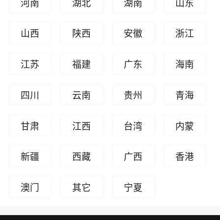
河南
湖北
湖南
山东
山西
陕西
安徽
浙江
江苏
福建
广东
海南
四川
云南
贵州
青海
甘肃
江西
台湾
内蒙
古
新疆
西藏
广西
香港
澳门
其它
宁夏
人员
回族