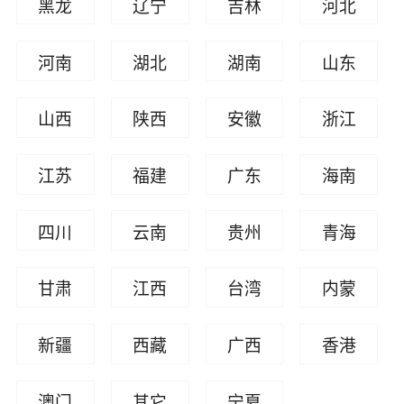
黑龙
辽宁
吉林
河北
江
河南
湖北
湖南
山东
山西
陕西
安徽
浙江
江苏
福建
广东
海南
四川
云南
贵州
青海
甘肃
江西
台湾
内蒙
古
新疆
西藏
广西
香港
澳门
其它
宁夏