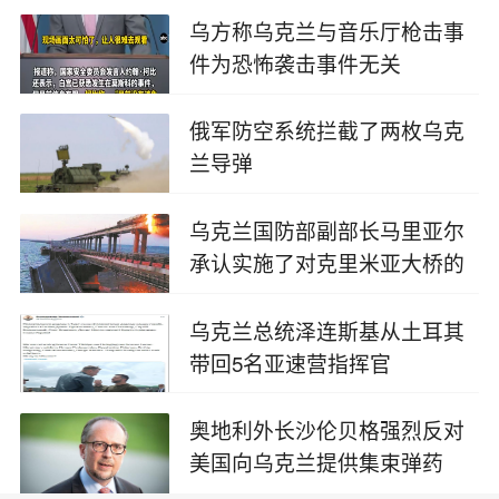
乌方称乌克兰与音乐厅枪击事
件为恐怖袭击事件无关
2024-03-23
俄军防空系统拦截了两枚乌克
兰导弹
2023-07-10
乌克兰国防部副部长马里亚尔
承认实施了对克里米亚大桥的
袭击
2023-07-10
乌克兰总统泽连斯基从土耳其
带回5名亚速营指挥官
2023-07-10
奥地利外长沙伦贝格强烈反对
美国向乌克兰提供集束弹药
2023-07-10