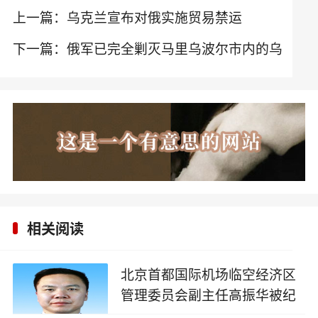
上一篇：
乌克兰宣布对俄实施贸易禁运
下一篇：
俄军已完全剿灭马里乌波尔市内的乌
军、亚速营和外国雇佣兵
相关阅读
北京首都国际机场临空经济区
管理委员会副主任高振华被纪
委调查
2024-12-09