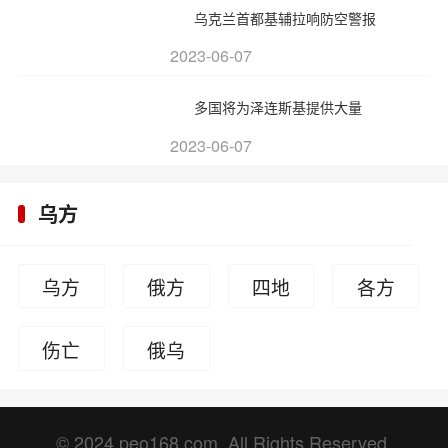
乌克兰首都基辅拉响防空警报
2023-06-07
多国将为泽连斯基提供大量
2023-06-07
乌方
乌方
俄方
四地
各方
公投
发声
伤亡
俄乌
情况
谈判
© 2024 peo168.com. All Rights Reserved.