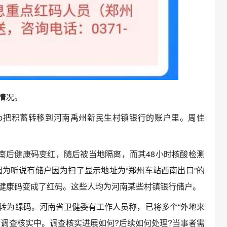
情况。
把积蓄转移到河南禹州新民生村镇银行的账户里。周佳
后健康码变红，随后被当地隔离，而其48小时核酸检测
因为听说有储户因为扫了显示地址为“郑州车站西南出口”的
健康码变成了红码。这些人均为河南某些村镇银行储户。
为绿码。河南省卫健委有工作人员称，已将多个“外地来
在调查核实中。调查核实进展如何?后续如何处理?当事者需