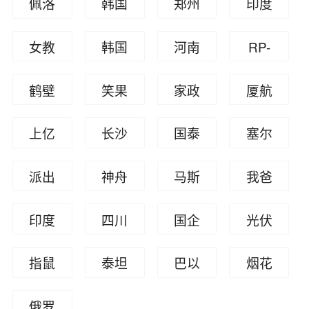
佩洛
韩国
郑州
印度
宇弑
事件
击事
要二
大桥
应无
西遇
首尔
富士
电缆
母案
件
战赔
女教
韩国
河南
RP-
被炸
偿加
刺
梨泰
康疫
桥倒
偿
师上
和朝
安阳
C208
班问
鹤壁
笑果
家政
厦航
院踩
情
塌致
网课
鲜的
火灾
0菲律
题
房价
文化
公司
飞行
踏事
近百
上亿
长沙
国泰
塞尔
被网
关系
宾飞
暴跌
被罚
14万
员女
故
人死
资产
自建
航空
维亚
曝猝
机失
派出
神舟
马斯
我爸
月薪
厕偷
亡
男子
房倒
歧视
与科
死
联
所烟
十六
克访
是人
招保
拍
印度
四川
国企
光伏
结婚
塌
非英
索沃
花取
号
华
大代
姆
列车
高考
领导
高管
当天
语乘
冲突
指鼠
泰坦
巴以
烟花
样爆
表
相撞
钉子
与女
在德
坠亡
客
为鸭(
尼克
冲突
爆竹
炸
俄罗