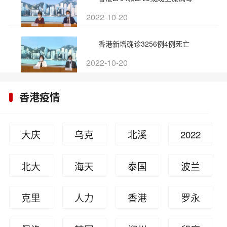
2022-10-20
香港新增确诊3256例4例死亡
2022-10-20
香港疫情
大庆
乌克
北溪
2022
一孕
兰局
天然
柬埔
北大
海天
泰国
波兰
妇因
势
气管
寨沉
学生
酱油
幼儿
像德
克里
人力
香港
罗永
拒诊
道遭
船事
吴谢
双标
园枪
国索
米亚
局回
疫情
浩
流产
破坏
故