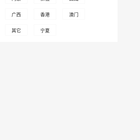
古
广西
香港
澳门
其它
宁夏
人员
回族
自治
区