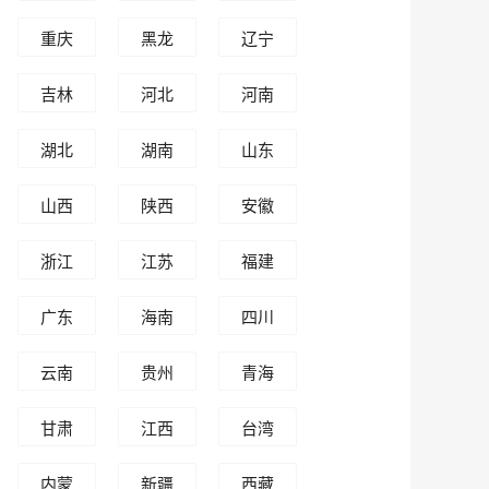
重庆
黑龙
辽宁
江
吉林
河北
河南
湖北
湖南
山东
山西
陕西
安徽
浙江
江苏
福建
广东
海南
四川
云南
贵州
青海
甘肃
江西
台湾
内蒙
新疆
西藏