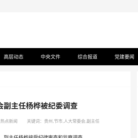
高层动态
中央文件
综合报道
党建要闻
会副主任杨桦被纪委调查
日热点新闻
关键词：贵州,节市,人大常委会,副主任
、副主任杨桦接受纪律审查和监察调查