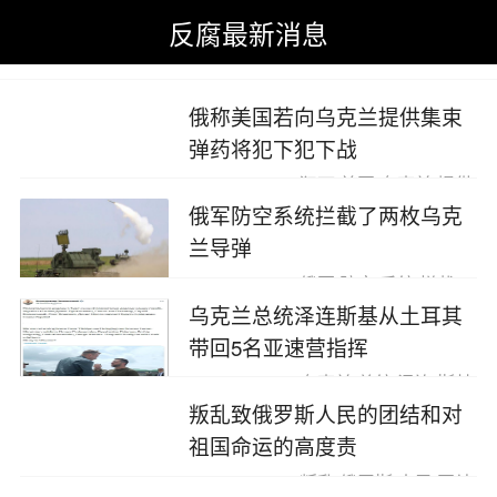
反腐最新消息
反腐最新消息
>
今日热点新闻事件
>
乌克兰局势
>
俄方
俄称美国若向乌克兰提供集束
弹药将犯下犯下战
2023-07-10
犯下,美国,乌克兰,提供
俄军防空系统拦截了两枚乌克
兰导弹
2023-07-10
俄军,防空,系统,拦截
乌克兰总统泽连斯基从土耳其
带回5名亚速营指挥
2023-07-10
乌克兰,总统,泽连,斯基
叛乱致俄罗斯人民的团结和对
祖国命运的高度责
2023-07-05
叛乱,俄罗斯,人民,团结