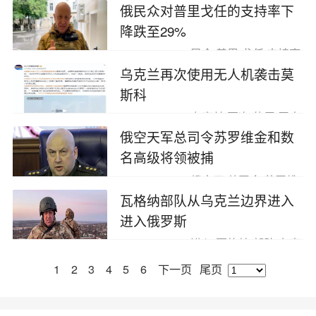
俄民众对普里戈任的支持率下
降跌至29%
2023-07-05
民众,普里,戈任,支持率
乌克兰再次使用无人机袭击莫
斯科
2023-07-04
乌克兰,再次,使用,无人
机
俄空天军总司令苏罗维金和数
名高级将领被捕
2023-07-04
俄空天,总司令,苏罗维,
罗维
瓦格纳部队从乌克兰边界进入
进入俄罗斯
2023-06-27
进入,瓦格纳,部队,乌克
兰
1
2
3
4
5
6
下一页
尾页