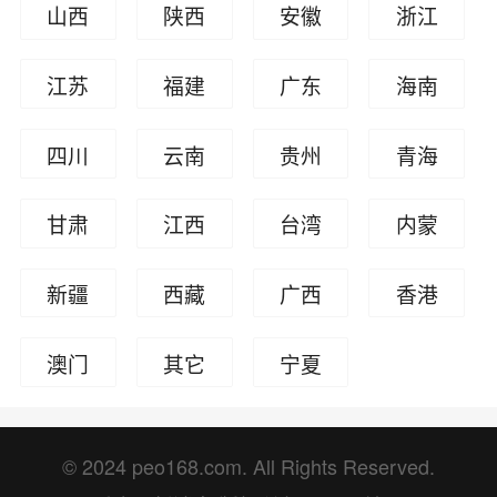
山西
陕西
安徽
浙江
江苏
福建
广东
海南
四川
云南
贵州
青海
甘肃
江西
台湾
内蒙
古
新疆
西藏
广西
香港
澳门
其它
宁夏
人员
回族
自治
© 2024 peo168.com. All Rights Reserved.