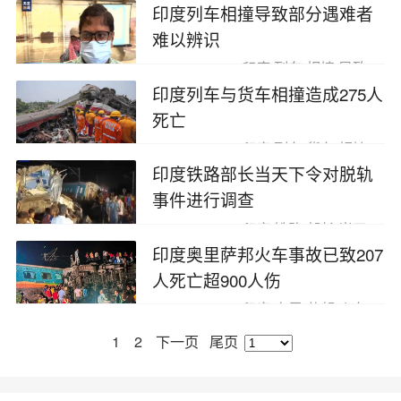
印度列车相撞导致部分遇难者
难以辨识
2023-06-06
印度,列车,相撞,导致
印度列车与货车相撞造成275人
死亡
2023-06-06
印度,列车,货车,相撞
印度铁路部长当天下令对脱轨
事件进行调查
2023-06-03
印度,铁路,部长,当天
印度奥里萨邦火车事故已致207
人死亡超900人伤
2023-06-03
印度,奥里,萨邦,火车
1
2
下一页
尾页