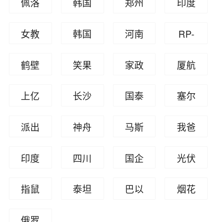
佩洛
韩国
郑州
印度
宇弑
事件
击事
要二
大桥
应无
西遇
首尔
富士
电缆
母案
件
战赔
女教
韩国
河南
RP-
被炸
偿加
刺
梨泰
康疫
桥倒
偿
师上
和朝
安阳
C208
班问
鹤壁
笑果
家政
厦航
院踩
情
塌致
网课
鲜的
火灾
0菲律
题
房价
文化
公司
飞行
踏事
近百
上亿
长沙
国泰
塞尔
被网
关系
宾飞
暴跌
被罚
14万
员女
故
人死
资产
自建
航空
维亚
曝猝
机失
派出
神舟
马斯
我爸
月薪
厕偷
亡
男子
房倒
歧视
与科
死
联
所烟
十六
克访
是人
招保
拍
印度
四川
国企
光伏
结婚
塌
非英
索沃
花取
号
华
大代
姆
列车
高考
领导
高管
当天
语乘
冲突
指鼠
泰坦
巴以
烟花
样爆
表
相撞
钉子
与女
在德
坠亡
客
为鸭(
尼克
冲突
爆竹
炸
俄罗