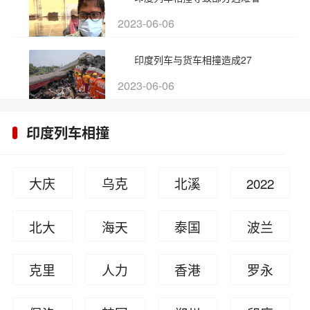
2023-06-06
印度列车与货车相撞造成27
2023-06-06
印度列车相撞
大庆
乌克
北溪
2022
一孕
兰局
天然
柬埔
北大
海天
泰国
波兰
妇因
势
气管
寨沉
学生
酱油
幼儿
像德
克里
人力
香港
罗永
拒诊
道遭
船事
吴谢
双标
园枪
国索
米亚
局回
疫情
浩
流产
破坏
故