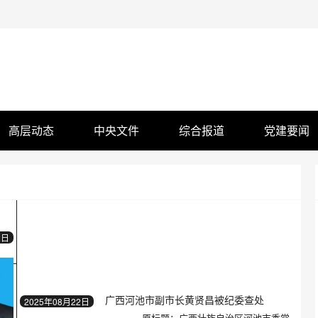
高层动态
中央文件
综合报道
党建要闻
2日
广西河池市副市长黄贤昌被纪委查处
2025年08月22日
原标题：广西壮族自治区河池市委常