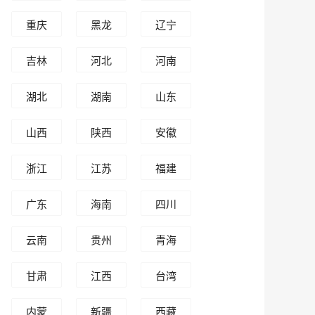
重庆
黑龙
辽宁
江
吉林
河北
河南
湖北
湖南
山东
山西
陕西
安徽
浙江
江苏
福建
广东
海南
四川
云南
贵州
青海
甘肃
江西
台湾
内蒙
新疆
西藏