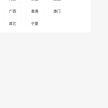
古
广西
香港
澳门
其它
宁夏
人员
回族
自治
区